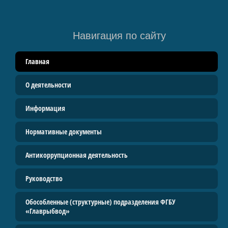
Руководство
Контакты
Навигация по сайту
Прайс
Главная
Услуги
О деятельности
Водные биологические ресурсы
Вакансии
Информация
ВОЗРОДИМ ЦАРЬ-РЫБУ
Нормативные документы
Антикоррупционная деятельность
Руководство
Обособленные (структурные) подразделения ФГБУ
«Главрыбвод»