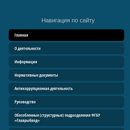
Руководство
Контакты
Навигация по сайту
Прайс
Главная
Услуги
О деятельности
Водные биологические ресурсы
Вакансии
Информация
ВОЗРОДИМ ЦАРЬ-РЫБУ
Нормативные документы
Антикоррупционная деятельность
Руководство
Обособленные (структурные) подразделения ФГБУ
«Главрыбвод»