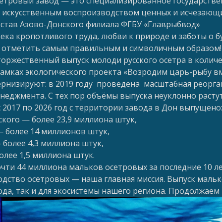
етровый завод — это специализированное государстве
 искусственным воспроизводством ценных и исчезающи
остав Азово-Донского филиала ФГБУ «Главрыбвод»
ека кропотливого труда, любви к природе и заботы о 
 отметить самым правильным и символичным образом!
оржественный выпуск молоди русского осетра в количе
амках экологического проекта «Возродим царь-рыбу вм
рнизируют: в 2019 году проведена масштабная реорг
неджмента. С тех пор объёмы выпуска неуклонно растут
с 2017 по 2026 год с территории завода в Дон выпущено
сского — более 23,9 миллиона штук,
— более 14 миллионов штук,
 более 4,3 миллиона штук,
более 1,5 миллиона штук.
чти 44 миллиона мальков осетровых за последние 10 ле
дство осетровых — наша главная миссия. Выпуск мальк
ода, так и для экосистемы нашего региона. Продолжаем