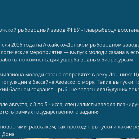
онской рыбоводный завод ФГБУ «Главрыбвод» восстан
 июля 2026 года на Аксайско‑Донском рыбоводном заво
логические мероприятия — выпуск молоди сазана в есте
работы по компенсации ущерба водным биоресурсам.
 миллиона молоди сазана отправятся в реку Дон ниже Ц
популяции в бассейне Азовского моря. Такие выпуски
кий баланс и сохранять рыбные запасы для будущих пок
чале августа, с 3 по 5 числа, специалисты завода плани
ётся в рамках государственного задания.
 новостями: расскажем, как проходят выпуски и какие р
 Дона.