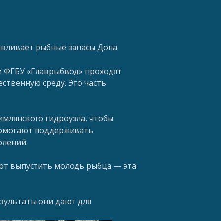
авливает рыбные запасы Дона
де ФГБУ «Главрыбвод» проходят
ственную среду. Это часть
имлянского гидроузла, чтобы
 помогают поддерживать
олений.
руют выпустить молодь рыбца — эта
езультаты они дают для