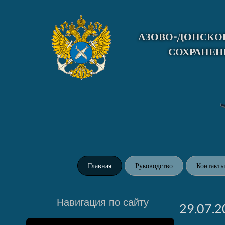
Skip
to
content
АЗОВО-ДОНСКОЕ
СОХРАНЕН
Главная
Руководство
Контакты
Навигация по сайту
29.07.2