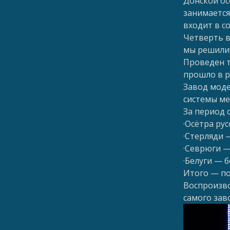
Донской ос
занимается
входит в с
Четверть в
мы решили
Проведен т
прошло в р
Завод моде
системы ме
За период 
·Осётра ру
·Стерляди 
·Севрюги —
·Белуги — 
Итого — по
Воспроизво
самого зав