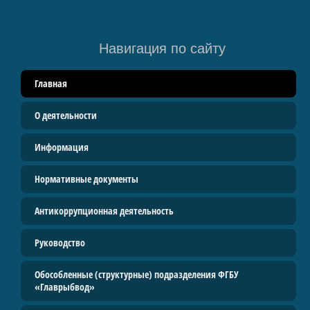
Руководство
Контакты
Навигация по сайту
Прайс
Главная
Услуги
О деятельности
Водные биологические ресурсы
Вакансии
Информация
ВОЗРОДИМ ЦАРЬ-РЫБУ
Нормативные документы
Антикоррупционная деятельность
Руководство
Обособленные (структурные) подразделения ФГБУ
«Главрыбвод»